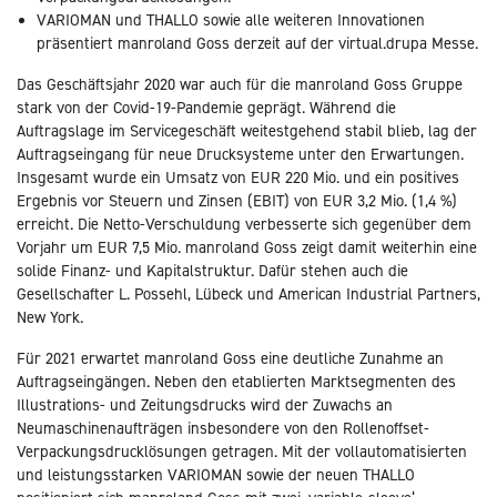
VARIOMAN und THALLO sowie alle weiteren Innovationen
präsentiert manroland Goss derzeit auf der virtual.drupa Messe.
Das Geschäftsjahr 2020 war auch für die manroland Goss Gruppe
stark von der Covid-19-Pandemie geprägt. Während die
Auftragslage im Servicegeschäft weitestgehend stabil blieb, lag der
Auftragseingang für neue Drucksysteme unter den Erwartungen.
Insgesamt wurde ein Umsatz von EUR 220 Mio. und ein positives
Ergebnis vor Steuern und Zinsen (EBIT) von EUR 3,2 Mio. (1,4 %)
erreicht. Die Netto-Verschuldung verbesserte sich gegenüber dem
Vorjahr um EUR 7,5 Mio. manroland Goss zeigt damit weiterhin eine
solide Finanz- und Kapitalstruktur. Dafür stehen auch die
Gesellschafter L. Possehl, Lübeck und American Industrial Partners,
New York.
Für 2021 erwartet manroland Goss eine deutliche Zunahme an
Auftragseingängen. Neben den etablierten Marktsegmenten des
Illustrations- und Zeitungsdrucks wird der Zuwachs an
Neumaschinenaufträgen insbesondere von den Rollenoffset-
Verpackungsdrucklösungen getragen. Mit der vollautomatisierten
und leistungsstarken VARIOMAN sowie der neuen THALLO