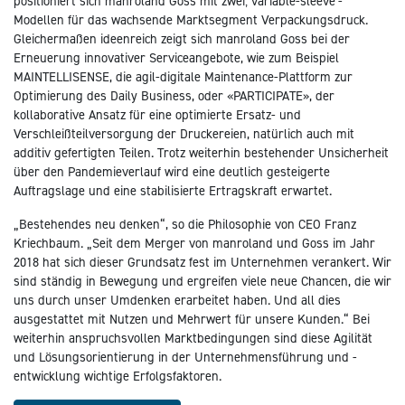
positioniert sich manroland Goss mit zwei‚ variable-sleeve‘-
Modellen für das wachsende Marktsegment Verpackungsdruck.
Gleichermaßen ideenreich zeigt sich manroland Goss bei der
Erneuerung innovativer Serviceangebote, wie zum Beispiel
MAINTELLISENSE, die agil-digitale Maintenance-Plattform zur
Optimierung des Daily Business, oder «PARTICIPATE», der
kollaborative Ansatz für eine optimierte Ersatz- und
Verschleißteilversorgung der Druckereien, natürlich auch mit
additiv gefertigten Teilen. Trotz weiterhin bestehender Unsicherheit
über den Pandemieverlauf wird eine deutlich gesteigerte
Auftragslage und eine stabilisierte Ertragskraft erwartet.
„Bestehendes neu denken“, so die Philosophie von CEO Franz
Kriechbaum. „Seit dem Merger von manroland und Goss im Jahr
2018 hat sich dieser Grundsatz fest im Unternehmen verankert. Wir
sind ständig in Bewegung und ergreifen viele neue Chancen, die wir
uns durch unser Umdenken erarbeitet haben. Und all dies
ausgestattet mit Nutzen und Mehrwert für unsere Kunden.“ Bei
weiterhin anspruchsvollen Marktbedingungen sind diese Agilität
und Lösungsorientierung in der Unternehmensführung und -
entwicklung wichtige Erfolgsfaktoren.