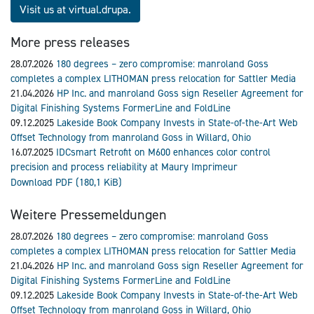
Visit us at virtual.drupa.
More press releases
28.07.2026
180 degrees – zero compromise: manroland Goss
completes a complex LITHOMAN press relocation for Sattler Media
21.04.2026
HP Inc. and manroland Goss sign Reseller Agreement for
Digital Finishing Systems FormerLine and FoldLine
09.12.2025
Lakeside Book Company Invests in State-of-the-Art Web
Offset Technology from manroland Goss in Willard, Ohio
16.07.2025
IDCsmart Retrofit on M600 enhances color control
precision and process reliability at Maury Imprimeur
Download PDF
(180,1 KiB)
Weitere Pressemeldungen
28.07.2026
180 degrees – zero compromise: manroland Goss
completes a complex LITHOMAN press relocation for Sattler Media
21.04.2026
HP Inc. and manroland Goss sign Reseller Agreement for
Digital Finishing Systems FormerLine and FoldLine
09.12.2025
Lakeside Book Company Invests in State-of-the-Art Web
Offset Technology from manroland Goss in Willard, Ohio