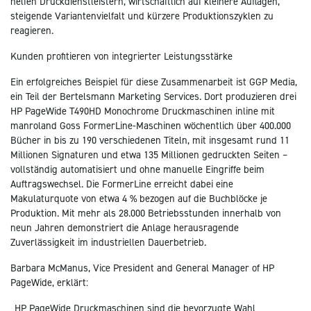
helfen Druckdienstleistern, wirtschaftlich auf kleinere Auflagen,
steigende Variantenvielfalt und kürzere Produktionszyklen zu
reagieren.
Kunden profitieren von integrierter Leistungsstärke
Ein erfolgreiches Beispiel für diese Zusammenarbeit ist GGP Media,
ein Teil der Bertelsmann Marketing Services. Dort produzieren drei
HP PageWide T490HD Monochrome Druckmaschinen inline mit
manroland Goss FormerLine-Maschinen wöchentlich über 400.000
Bücher in bis zu 190 verschiedenen Titeln, mit insgesamt rund 11
Millionen Signaturen und etwa 135 Millionen gedruckten Seiten –
vollständig automatisiert und ohne manuelle Eingriffe beim
Auftragswechsel. Die FormerLine erreicht dabei eine
Makulaturquote von etwa 4 % bezogen auf die Buchblöcke je
Produktion. Mit mehr als 28.000 Betriebsstunden innerhalb von
neun Jahren demonstriert die Anlage herausragende
Zuverlässigkeit im industriellen Dauerbetrieb.
Barbara McManus, Vice President and General Manager of HP
PageWide, erklärt:
„HP PageWide Druckmaschinen sind die bevorzugte Wahl