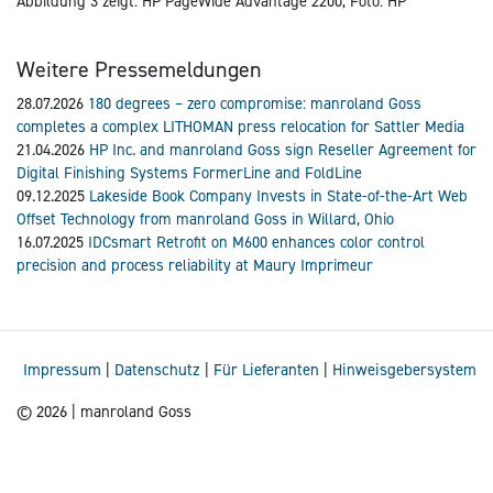
Abbildung 3 zeigt:
HP PageWide Advantage 2200, Foto: HP
Weitere Pressemeldungen
28.07.2026
180 degrees – zero compromise: manroland Goss
completes a complex LITHOMAN press relocation for Sattler Media
21.04.2026
HP Inc. and manroland Goss sign Reseller Agreement for
Digital Finishing Systems FormerLine and FoldLine
09.12.2025
Lakeside Book Company Invests in State-of-the-Art Web
Offset Technology from manroland Goss in Willard, Ohio
16.07.2025
IDCsmart Retrofit on M600 enhances color control
precision and process reliability at Maury Imprimeur
Impressum
|
Datenschutz
|
Für Lieferanten
|
Hinweisgebersystem
© 2026 | manroland Goss